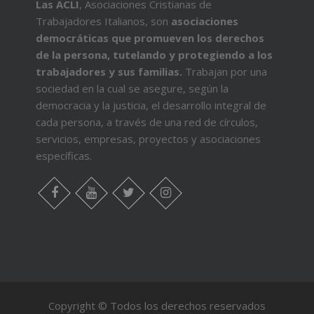
Las ACLI
, Asociaciones Cristianas de
Trabajadores Italianos, son
asociaciones
democráticas que promueven los derechos
de la persona, tutelando y protegiendo a los
trabajadores y sus familias.
Trabajan por una
sociedad en la cual se asegure, según la
democracia y la justicia, el desarrollo integral de
cada persona, a través de una red de círculos,
servicios, empresas, proyectos y asociaciones
específicas.
Comprar
pastillas
Facebook
Youtube
Twitter
Instagram
para
la
erección
Un
fuerte
Copyright © Todos los derechos reservados
estrés